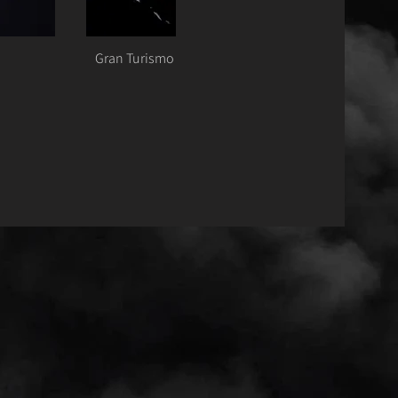
Gran Turismo Sport - Mazda RX-VISION GT3 CONCEPT 